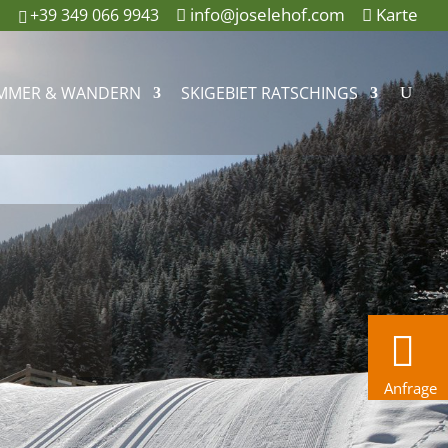
info@joselehof.com
Karte
+39 349 066 9943
MMER & WANDERN
SKIGEBIET RATSCHINGS
Anfrage