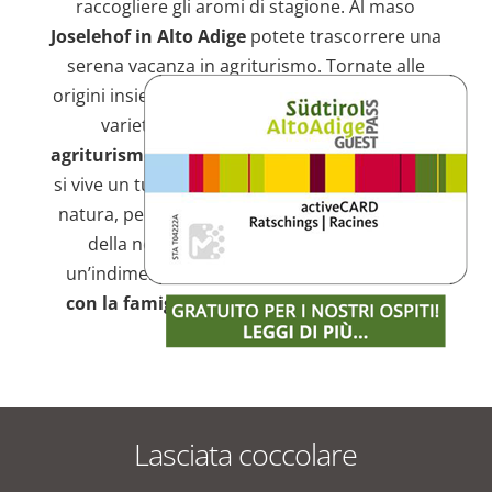
raccogliere gli aromi di stagione. Al maso
Joselehof in Alto Adige
potete trascorrere una
serena vacanza in agriturismo. Tornate alle
origini insieme alla vostra famiglia e scoprite la
varietà che vi offre una
vacanza in
agriturismo a Racines
. Nel nostro agriturismo
si vive un turismo sostenibile a contatto con la
natura, per non perdere la bellezza e l’unicità
della nostra regione. Abbandonatevi a
un’indimenticabile
vacanza in agriturismo
con la famiglia
, dimenticando il tempo e lo
spazio
Lasciata coccolare