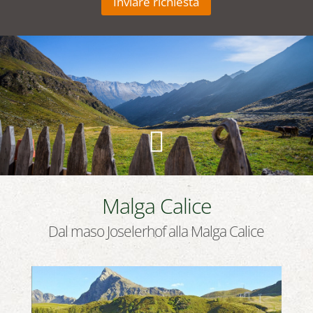
Inviare richiesta

Malga Calice
Dal maso Joselerhof alla Malga Calice